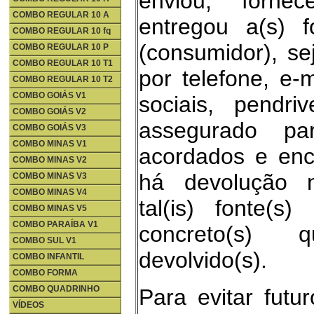
enviou, forne
COMBO REGULAR 10 A
entregou a(s) f
COMBO REGULAR 10 fq
(consumidor), se
COMBO REGULAR 10 P
COMBO REGULAR 10 T1
por telefone, e-m
COMBO REGULAR 10 T2
COMBO GOIÁS V1
sociais, pendri
COMBO GOIÁS V2
assegurado pa
COMBO GOIÁS V3
COMBO MINAS V1
acordados e enc
COMBO MINAS V2
há devolução 
COMBO MINAS V3
COMBO MINAS V4
tal(is) fonte(s
COMBO MINAS V5
COMBO PARAÍBA V1
concreto(s)
COMBO SUL V1
devolvido(s).
COMBO INFANTIL
COMBO FORMA
COMBO QUADRINHO
Para evitar futu
VÍDEOS