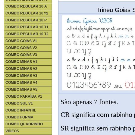
COMBO REGULAR 10 A
Irineu Goias
COMBO REGULAR 10 fq
COMBO REGULAR 10 P
COMBO REGULAR 10 T1
COMBO REGULAR 10 T2
COMBO GOIÁS V1
COMBO GOIÁS V2
COMBO GOIÁS V3
COMBO MINAS V1
COMBO MINAS V2
COMBO MINAS V3
COMBO MINAS V4
COMBO MINAS V5
COMBO PARAÍBA V1
São apenas 7 fontes.
COMBO SUL V1
COMBO INFANTIL
CR significa c
om rabinho p
COMBO FORMA
COMBO QUADRINHO
SR significa s
em rabinho p
VÍDEOS