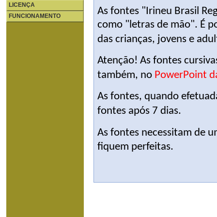
LICENÇA
As fontes "Irineu Brasil Re
FUNCIONAMENTO
como "letras de mão". É po
das crianças, jovens e adul
Atenção! As fontes cursiv
também, no
PowerPoint d
As fontes, quando efetuada
fontes após 7 dias.
As fontes necessitam de u
fiquem perfeitas.