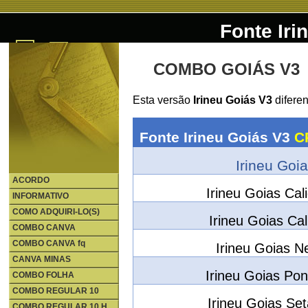
Fonte Iri
COMBO GOIÁS V3
Esta versão
Irineu Goiás V3
difere
Fonte Irineu Goiás V3
C
Irineu Goi
ACORDO
Irineu Goias Ca
INFORMATIVO
COMO ADQUIRI-LO(S)
Irineu Goias Ca
COMBO CANVA
COMBO CANVA fq
Irineu Goias N
CANVA MINAS
Irineu Goias Po
COMBO FOLHA
COMBO REGULAR 10
Irineu Goias Se
COMBO REGULAR 10 H